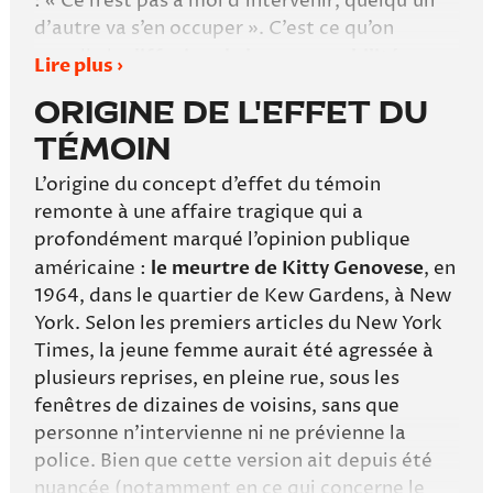
: « Ce n’est pas à moi d’intervenir, quelqu’un
d’autre va s’en occuper ». C’est ce qu’on
appelle la
diffusion de la responsabilité
.
Lire plus ›
Chaque individu pense que l’action revient à
un autre.
ORIGINE DE L'EFFET DU
TÉMOIN
Prenons un exemple simple : vous marchez
dans la rue, vous entendez quelqu’un crier à
L’origine du concept d’effet du témoin
l’aide. S’il n’y a que vous, vous pourriez réagir
remonte à une affaire tragique qui a
immédiatement. Mais s’il y a vingt personnes
profondément marqué l’opinion publique
autour, vous pourriez rester figé, attendre,
américaine :
le meurtre de Kitty Genovese
, en
regarder les autres, et au final, ne rien faire.
1964, dans le quartier de Kew Gardens, à New
Ce n’est pas de l’indifférence. C’est un
York. Selon les premiers articles du New York
fonctionnement mental automatique,
Times, la jeune femme aurait été agressée à
influencé par la situation sociale.
plusieurs reprises, en pleine rue, sous les
fenêtres de dizaines de voisins, sans que
Un autre mécanisme renforce ce biais :
personne n’intervienne ni ne prévienne la
l’
ignorance pluraliste
. Quand une situation
police. Bien que cette version ait depuis été
est floue ou ambiguë (par exemple, un homme
nuancée (notamment en ce qui concerne le