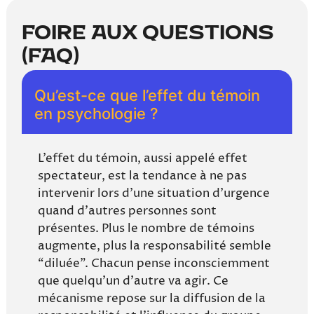
oser agir, même lorsque les autres semblent
ne rien faire.
FOIRE AUX QUESTIONS
Grâce au travail pionnier de Latané et Darley,
(FAQ)
nous comprenons désormais que l’inaction
collective n’est pas nécessairement de
Qu’est-ce que l’effet du témoin
l’indifférence, mais un effet pervers de la
en psychologie ?
dynamique de groupe. En prendre conscience
est la première étape pour s’en libérer.
L’effet du témoin, aussi appelé effet
spectateur, est la tendance à ne pas
intervenir lors d’une situation d’urgence
quand d’autres personnes sont
présentes. Plus le nombre de témoins
augmente, plus la responsabilité semble
“diluée”. Chacun pense inconsciemment
que quelqu’un d’autre va agir. Ce
mécanisme repose sur la diffusion de la